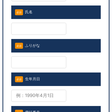
氏名
必須
ふりがな
必須
生年月日
必須