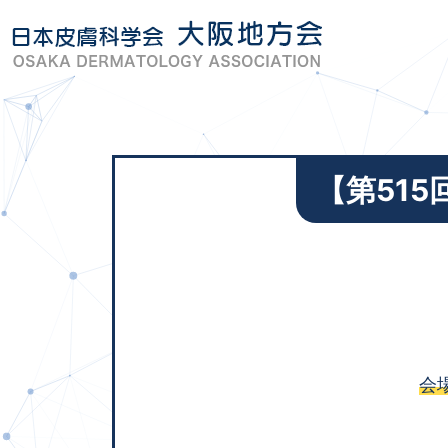
Skip
to
content
【第51
会