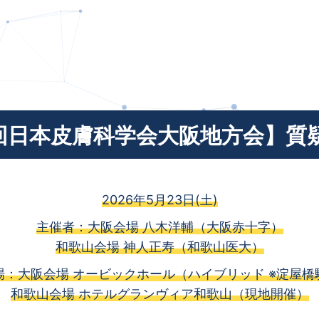
5回日本皮膚科学会大阪地方会】質
2026年5月23日(土)
主催者：大阪会場 八木洋輔（大阪赤十字）
和歌山会場 神人正寿（和歌山医大）
場：大阪会場 オービックホール（ハイブリッド ※淀屋橋
和歌山会場 ホテルグランヴィア和歌山（現地開催）