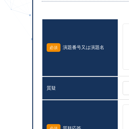
演題番号又は演題名
必須
質疑
質疑応答
必須