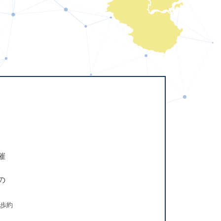
催
の
徒歩約