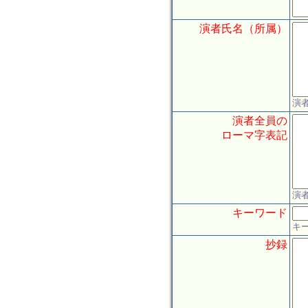
演者氏名（所属）
演
演者全員の
ローマ字表記
演
キーワード
キ
抄録