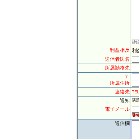
抄
利益相反
利
送信者氏名
所属勤務先
〒
所属住所
連絡先
TE
通知
演
電子メール
受
通信欄