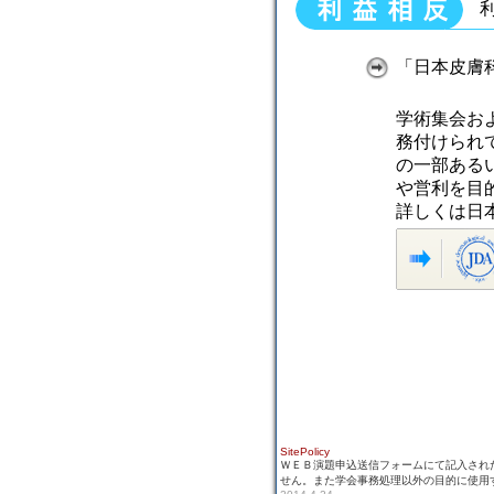
利
「日本皮膚
学術集会および
務付けられ
の一部ある
や営利を目
詳しくは日
SitePolicy
ＷＥＢ演題申込送信フォームにて記入され
せん。また学会事務処理以外の目的に使用