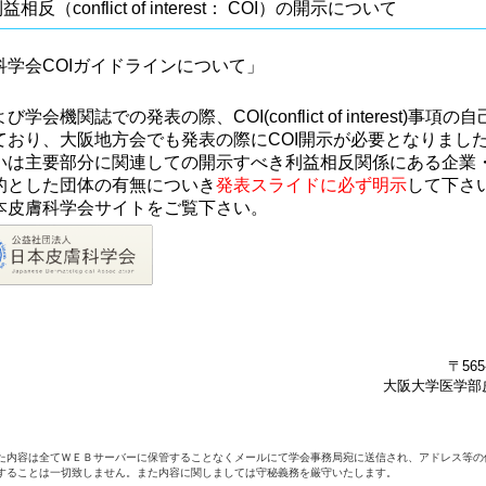
益相反（conflict of interest： COI）の開示について
科学会COIガイドラインについて」
学会機関誌での発表の際、COI(conflict of interest)事項
ており、大阪地方会でも発表の際にCOI開示が必要となりまし
いは主要部分に関連しての開示すべき利益相反関係にある企業
的とした団体の有無についき
発表スライドに必ず明示
して下さ
本皮膚科学会サイトをご覧下さい。
〒56
大阪大学医学部
た内容は全てＷＥＢサーバーに保管することなくメールにて学会事務局宛に送信され、アドレス等の
することは一切致しません。また内容に関しましては守秘義務を厳守いたします。