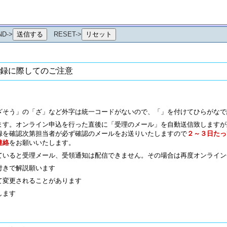
ND->
RESET->
録に際してのご注意
ざそう」の「ざ」など外字は統一コードがないので、「」を付けてひらがなで
ます。オンライン申込を行った直後に「受理のメール」を自動送信致しますが
録を確認次第担当者が必ず確認のメールをお送りいたしますので
２～３日たっ
連絡
をお願いいたします。
ていると受理メール、受領通知は配信できません。その場合は再度オンライン
付きで解説願います
て変更されることがあります
します