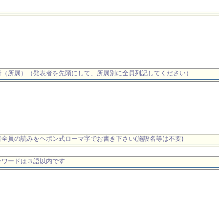
者（所属）（発表者を先頭にして、所属別に全員列記してください）
者全員の読みをヘボン式ローマ字でお書き下さい(施設名等は不要)
ーワードは３語以内です