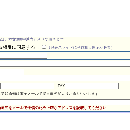
録は、本文300字以内とさせて頂きます
益相反に同意する→
（発表スライドに利益相反開示が必要）
L
FAX
題受領通知は電子メールで後日事務局よりお送りいたします
領通知をメールで送信のため正確なアドレスを記載してください